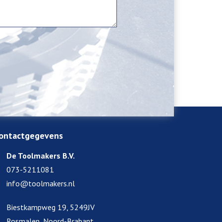
ontactgegevens
De Toolmakers B.V.
073-5211081
info@toolmakers.nl
Biestkampweg 19, 5249JV
Rosmalen, Noord-Brabant